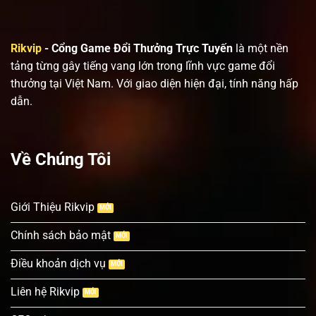
THỜI
CỘT MỐC PHÁT TRIỂN NỔI BẬT
GIAN
Rikvip
- Cổng Game Đổi Thưởng Trực Tuyến
là một nền
Chính thức mở rộng hoạt động; tập trung phát triển
2015
các dòng game bài phổ biến, xây dựng quy trình xác
tảng từng gây tiếng vang lớn trong lĩnh vực game đổi
–
minh tài khoản cơ bản và thu hút hơn 300.000 người
2016
thưởng tại Việt Nam. Với giao diện hiện đại, tính năng hấp
dùng đầu tiên.
dẫn.
Cải tiến hệ thống giao dịch, tối ưu tốc độ xử lý thanh
2017
toán, kết nối với hơn 20 ngân hàng và triển khai cơ
–
chế sao lưu dữ liệu thường xuyên nhằm tăng tính ổn
2018
định.
Về Chúng Tôi
2019
Phát triển thêm sảnh Casino Live chất lượng cao, bổ
–
sung các dòng game nổ hũ 3D cùng hệ thống máy
2020
chủ được nâng cấp để hỗ trợ lượng truy cập lớn hơn.
Giới Thiệu Rikvip
Mở rộng hạ tầng máy chủ quốc tế, xây dựng chương
2021
trình thành viên VIP nhiều cấp độ, cải thiện ứng
Chính sách bảo mật
–
dụng trên iOS/Android và đạt cột mốc hơn 2 triệu
2023
người dùng.
Điều khoản dịch vụ
Tiếp tục nâng cấp công nghệ bảo mật với SSL 256-
2024
Liên hệ Rikvip
bit, xác thực OTP, duy trì khả năng vận hành ổn định
–
lên đến 99,98% và phát triển kho game vượt mốc
Nay