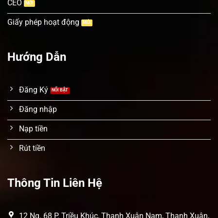
300 sản phẩm.
CEO
Giấy phép hoạt động
Nền tảng pháp lý quốc tế tạo dựng độ tin cậy cho
Rikvip
Sự minh bạch trong vận hành là một trong những
Hướng Dẫn
yếu tố quan trọng giúp
Rikvip
nhận được sự quan
tâm từ cộng đồng người chơi. Hệ thống được định
hướng phát triển dựa trên các tiêu chuẩn quản lý
Đăng Ký
quốc tế, kết hợp cùng cơ chế kiểm soát chặt chẽ
Đăng nhập
nhằm nâng cao tính công bằng, bảo mật và ổn định
trong quá trình hoạt động.
Nạp tiền
Rút tiền
TỔ
CHỨC
VAI TRÒ & TIÊU CHUẨN GIÁM SÁT
QUẢN
LÝ
Thông Tin Liên Hệ
Cơ quan quản lý thuộc Chính phủ Philippines,
chịu trách nhiệm giám sát hoạt động giải trí trực
PAGCOR
tuyến, kiểm soát quy trình vận hành và đảm bảo
quyền lợi người tham gia.
12 Ng. 68 P. Triều Khúc, Thanh Xuân Nam, Thanh Xuân,