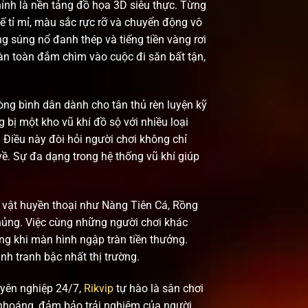
ính là nền tảng đồ họa 3D siêu thực. Từng
kế tỉ mỉ, màu sắc rực rỡ và chuyển động vô
 súng nổ đanh thép và tiếng tiền vàng rơi
oàn toàn đắm chìm vào cuộc đi săn bất tận,
òng bình dân dành cho tân thủ rèn luyện kỹ
 bị một kho vũ khí đồ sộ với nhiều loại
 Điều này đòi hỏi người chơi không chỉ
về. Sự đa dạng trong hệ thống vũ khí giúp
 vật huyền thoại như Nàng Tiên Cá, Rồng
ủng. Việc cùng những người chơi khác
g khi màn hình ngập tràn tiền thưởng.
nh tranh bậc nhất thị trường.
uyên nghiệp 24/7,
Rikvip
tự hào là sân chơi
p nhoáng, đảm bảo trải nghiệm của người