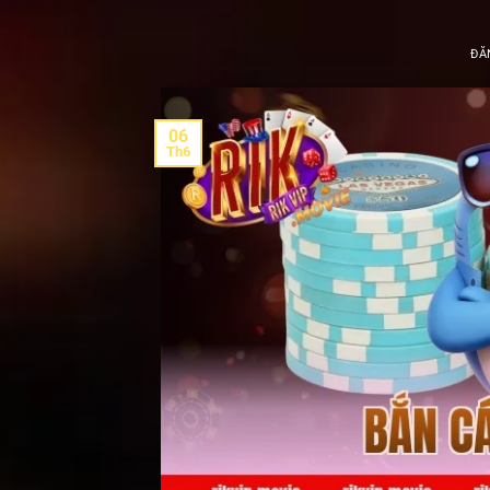
ĐĂ
06
Th6