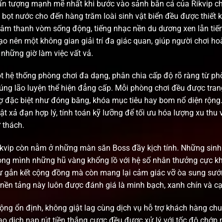
 ấn tượng mạnh mẽ nhất khi bước vào sảnh bắn cá của Rikvip ch
, bọt nước cho đến hàng trăm loài sinh vật biển đều được thiết 
âm thanh vòm sống động, tiếng nhạc nền du dương xen lẫn tiếng
tạo nên một không gian giải trí đa giác quan, giúp người chơi h
những giờ làm việc vất vả.
ột hệ thống phòng chơi đa dạng, phân chia cấp độ rõ ràng từ ph
úng lão luyện thể hiện đẳng cấp. Mỗi phòng chơi đều được trang
ợ đặc biệt như đóng băng, khóa mục tiêu hay bom nổ diện rộng.
 xả đạn hợp lý, tính toán kỹ lưỡng để tối ưu hóa lượng xu thu 
 thách.
ikvip còn nằm ở những màn săn Boss đầy kịch tính. Những sinh
ng mình những hũ vàng khổng lồ với hệ số nhân thưởng cực kh
sự gắn kết cộng đồng mà còn mang lại cảm giác vỡ òa sung sướn
 nền tảng này luôn được đánh giá là minh bạch, xanh chín và cạ
động ổn định, không giật lag cùng dịch vụ hỗ trợ khách hàng ch
ao dịch nạp rút tiền thắng cược đều được xử lý với tốc độ chớ