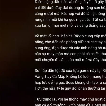
Điểm cộng đầu tiên và cũng là yếu tố gây
chi tiết dưới đáy đại dương từ rặng san hô
cùng mượt mà. Kết hợp với đó là hệ thống 
rủng rỉnh mỗi khi hạ gục mục tiêu. Tất cả 
xua tan đi mọi mệt mỏi và căng thẳng sau 
Về mặt lối chơi, bắn cá Rikvip cung cấp m
năng, cho đến các phòng VIP nơi các tay s
súng ống, đạn dược và các tính năng hỗ tr
cần sự may mắn mà còn phải có chiến thuật
mỗi chuyến đi săn luôn mới mẻ và đầy thử
Sự hấp dẫn tột độ của tựa game này tại R
Vàng, hay Cá Mập Khổng Lồ luôn mang tro
hợp lực để hạ gục Boss không chỉ tạo ra 
Hơn thế nữa, tỷ lệ quy đổi phần thưởng tại
Tựu trung lại, với hệ thống máy chủ hoạt 
bắn cá đổi thưởng uy tín hàng đầu. Mọi gi