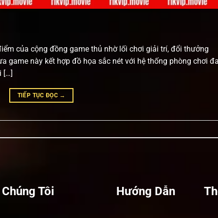
điểm của cộng đồng game thủ nhờ lối chơi giải trí, đổi thưởng
Tựa game này kết hợp đồ họa sắc nét với hệ thống phòng chơi đ
 […]
TIẾP TỤC ĐỌC
→
 Chúng Tôi
Hướng Dẫn
Th