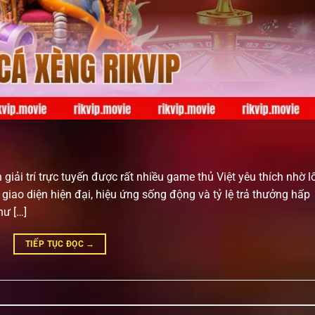
giải trí trực tuyến được rất nhiều game thủ Việt yêu thích nhờ l
 giao diện hiện đại, hiệu ứng sống động và tỷ lệ trả thưởng hấp
hư […]
TIẾP TỤC ĐỌC
→