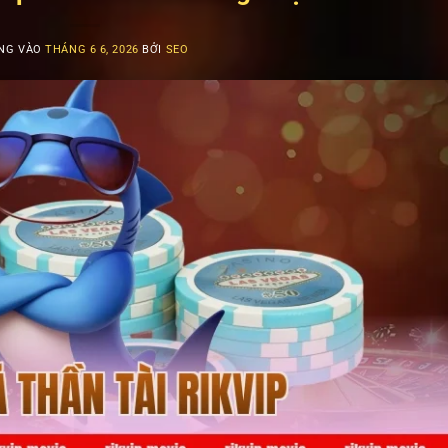
NG VÀO
THÁNG 6 6, 2026
BỞI
SEO