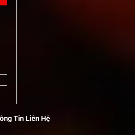
a
ông Tin Liên Hệ