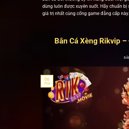
dùng luôn được xuyên suốt. Hãy chuẩn bị
giá trị nhất cùng cổng game đẳng cấp này
Bắn Cá Xèng Rikvip –
ĐĂ
06
Th6