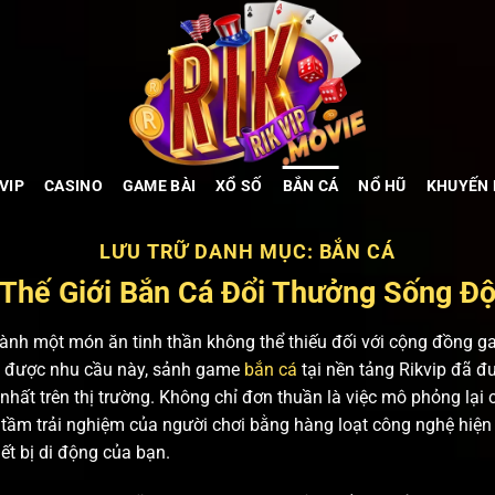
VIP
CASINO
GAME BÀI
XỔ SỐ
BẮN CÁ
NỔ HŨ
KHUYẾN 
LƯU TRỮ DANH MỤC:
BẮN CÁ
Thế Giới Bắn Cá Đổi Thưởng Sống Độ
hành một món ăn tinh thần không thể thiếu đối với cộng đồng ga
t được nhu cầu này, sảnh game
bắn cá
tại nền tảng Rikvip đã đ
hất trên thị trường. Không chỉ đơn thuần là việc mô phỏng lại c
 tầm trải nghiệm của người chơi bằng hàng loạt công nghệ hiệ
ết bị di động của bạn.